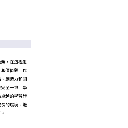
為榮，在這裡他
能和價值觀。作
維、創造力和國
景完全一致。學
供卓越的學習體
成長的環境。能
了。