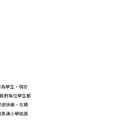
作為學生，現在
員對每位學生都
都很快樂，在積
鰂魚涌小學給其