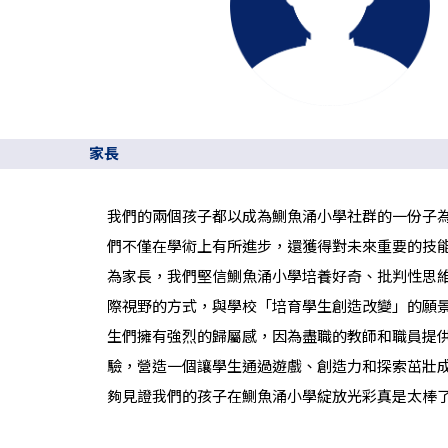
家長
我們的兩個孩子都以成為鰂魚涌小學社群的一份子
們不僅在學術上有所進步，還獲得對未來重要的技
為家長，我們堅信鰂魚涌小學培養好奇、批判性思
際視野的方式，與學校「培育學生創造改變」的願
生們擁有強烈的歸屬感，因為盡職的教師和職員提
驗，營造一個讓學生通過遊戲、創造力和探索茁壯
夠見證我們的孩子在鰂魚涌小學綻放光彩真是太棒