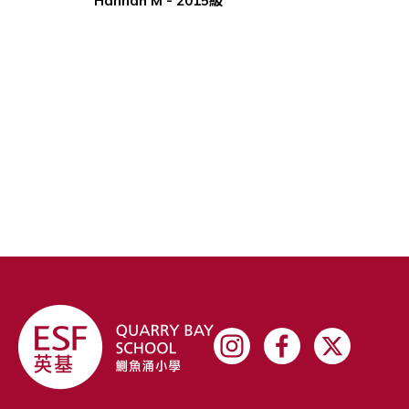
Hannah M -
2015級