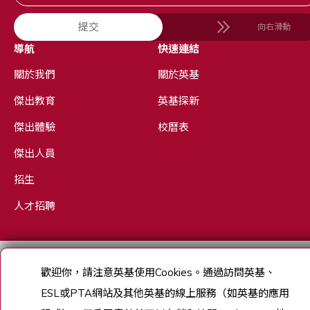
提交
向右滑動
導航
快速連結
關於我們
關於英基
傑出教育
英基探新
傑出體驗
校曆表
傑出人員
招生
人才招聘
Copyright © English Schools Foundation. Powered by
ANGLIA
.
歡迎你，請注意英基使用
Cookies
。通過訪問英基、
網站地圖
ESL
或
PTA
網站及其他英基的線上服務（如英基的應用