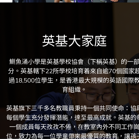
英基大家庭
鰂魚涌小學是英基學校協會（下稱英基）的一
分。英基轄下22所學校培育着來自逾70個國家
過18,500位學生，是香港最大規模的英語國際
育組織。
英基旗下三千多名教職員秉持一個共同使命：協
每個學生充分發揮潛能，達至最高成就。英基的
一個成員每天孜孜不倦，在教室內外不同工作
位，致力為每一位學童帶來最優質的教育，讓孩