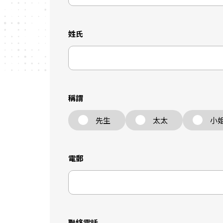
姓氏
稱謂
先生
太太
小
電郵
聯絡電話