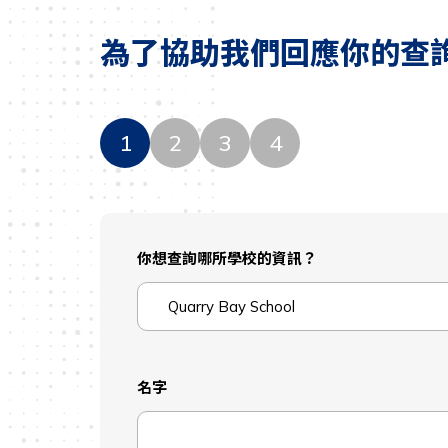
為了協助我們回應你的查
1
2
3
4
你想查詢哪所學校的資訊？
名字