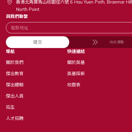
香港北角寶馬山校園徑六號 6 Hau Yuen Path, Braemar Hill
North Point
與我們聯繫
提交
向右滑動
導航
快速連結
關於我們
關於英基
傑出教育
英基探新
傑出體驗
校曆表
傑出人員
招生
人才招聘